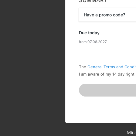
SUMMARY
Have a promo code?
Promo code
Due today
from 07.08.2027
The
General Terms and Condi
I am aware of my 14 day right
Mit 