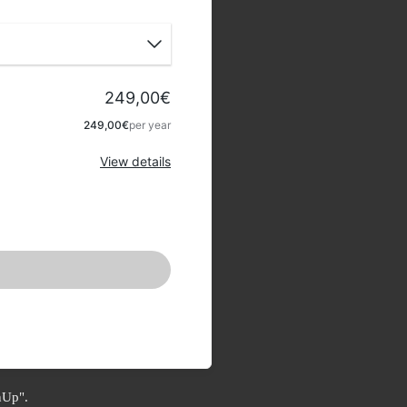
249,00€
Apply
249,00€
per year
View details
nUp".