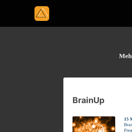
Mehr
BrainUp
15 
Brai
Freq