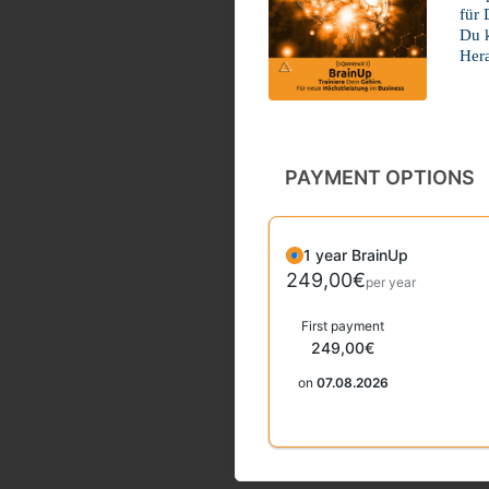
für
Du k
Hera
PAYMENT OPTIONS
1 year BrainUp
249,00€
per year
First payment
249,00€
on
07.08.2026