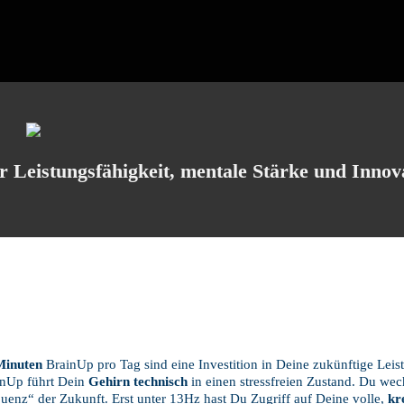
 Leistungsfähigkeit, mentale Stärke und Innov
Minuten
BrainUp pro Tag sind eine Investition in Deine zukünftige Leist
nUp führt Dein
Gehirn technisch
in einen stressfreien Zustand. Du wec
uenz“ der Zukunft. Erst unter 13Hz hast Du Zugriff auf Deine volle,
kr