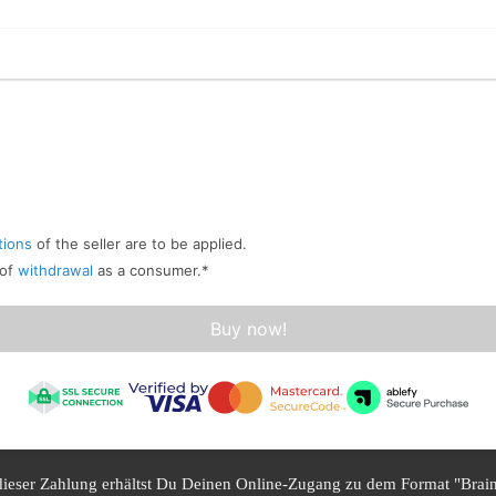
tions
of the seller are to be applied.
 of
withdrawal
as a consumer.
*
Buy now!
dieser Zahlung erhältst Du Deinen Online-Zugang zu dem Format "Brai