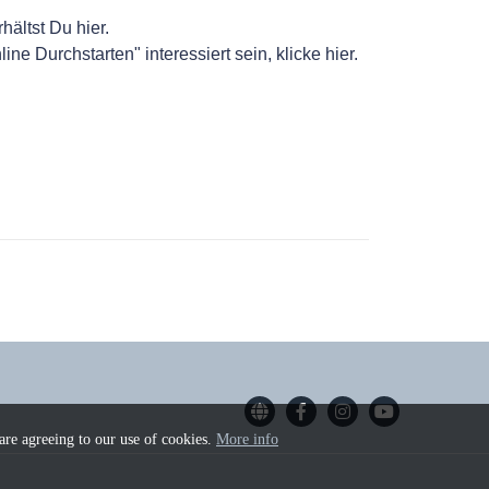
rhältst Du
hier
.
line Durchstarten" interessiert sein, klicke
hier
.
 are agreeing to our use of cookies.
More info