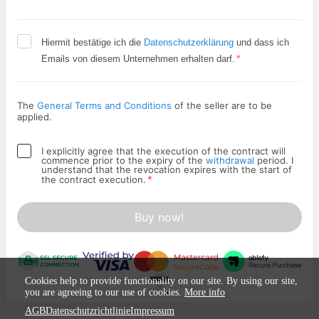
Hiermit bestätige ich die
Datenschutzerklärung
und dass ich
*
Emails von diesem Unternehmen erhalten darf.
The
General Terms and Conditions
of the seller are to be
applied.
I explicitly agree that the execution of the contract will
commence prior to the expiry of the
withdrawal
period. I
understand that the revocation expires with the start of
*
the contract execution.
Buy now!
Cookies help to provide functionality on our site. By using our site,
you are agreeing to our use of cookies.
More info
AGB
Datenschutzrichtlinie
Impressum