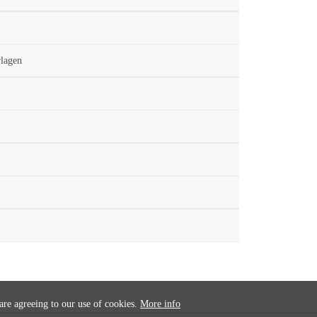
rlagen
 are agreeing to our use of cookies.
More info