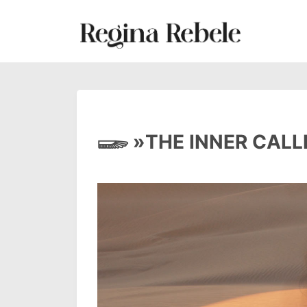
𓆃 »THE INNER CALL