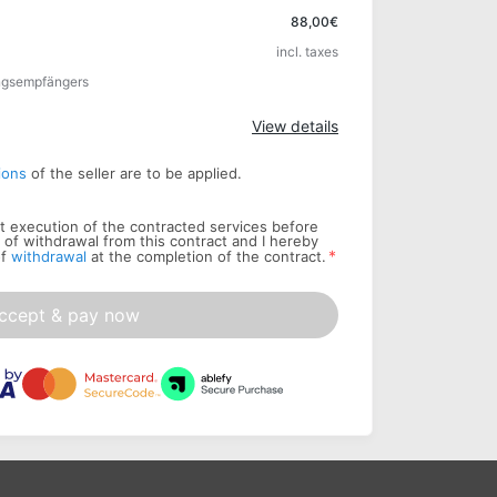
Apply
88,00€
incl. taxes
ungsempfängers
View details
ions
of the seller are to be applied.
art execution of the contracted services before
t of withdrawal from this contract and I hereby
*
of
withdrawal
at the completion of the contract.
ccept & pay now