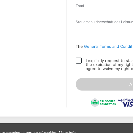
Total
Steuerschuldnerschaft des Leist
The
General Terms and Condit
I explicitly request to st
the expiration of my righ
agree to waive my right 
A
 are agreeing to our use of cookies.
More info