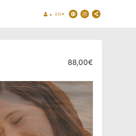
EN
88,00€