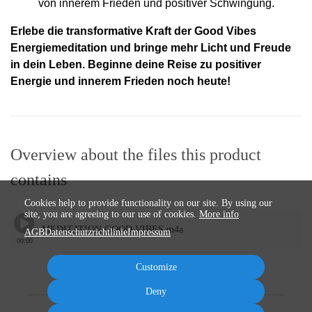
von innerem Frieden und positiver Schwingung.
Erlebe die transformative Kraft der Good Vibes
Energiemeditation und bringe mehr Licht und Freude
in dein Leben. Beginne deine Reise zu positiver
Energie und innerem Frieden noch heute!
Overview about the files this product
contains
Cookies help to provide functionality on our site. By using our
site, you are agreeing to our use of cookies.
More info
MEDITATION GOOD VIBES.m4a
AGB
Datenschutzrichtlinie
Impressum
00:00
Customize
Deny