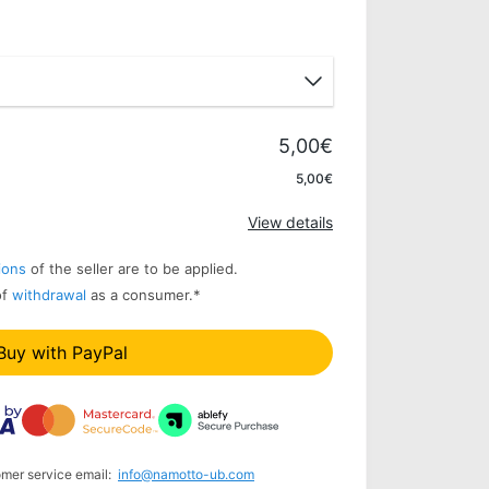
5,00€
Apply
5,00€
View details
ions
of the seller are to be applied.
of
withdrawal
as a consumer.
*
Buy with PayPal
omer service email:
info@namotto-ub.com