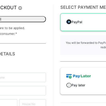
ECKOUT
SELECT PAYMENT M
l
PayPal
are to be applied.
 consumer.
*
You will be forwarded to PayPa
redi
ETAILS
Pay later