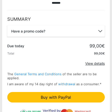
SUMMARY
Have a promo code?
Promo code
99,00€
Due today
Total
99,00€
Apply
View details
The
General Terms and Conditions
of the seller are to be
applied.
I am aware of my 14 day right of
withdrawal
as a consumer.
*
Buy with PayPal