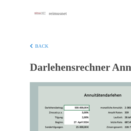
reimusnet
BACK
Darlehensrechner Annu