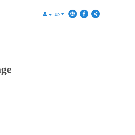
EN
age