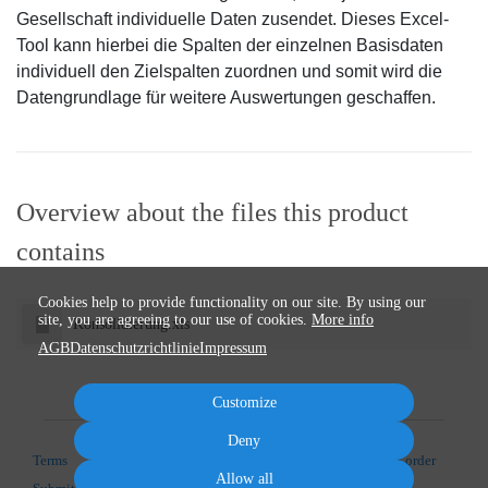
Gesellschaft individuelle Daten zusendet. Dieses Excel-
Tool kann hierbei die Spalten der einzelnen Basisdaten
individuell den Zielspalten zuordnen und somit wird die
Datengrundlage für weitere Auswertungen geschaffen.
Overview about the files this product
contains
Cookies help to provide functionality on our site. By using our
site, you are agreeing to our use of cookies.
More info
Konsolidierung.xls
AGB
Datenschutzrichtlinie
Impressum
Customize
Deny
Terms
Privacy
Imprint
Cancel subscription
Cancel order
Allow all