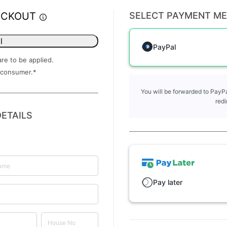
ECKOUT
SELECT PAYMENT M
l
PayPal
are to be applied.
 consumer.
*
You will be forwarded to PayPa
redi
ETAILS
Pay later