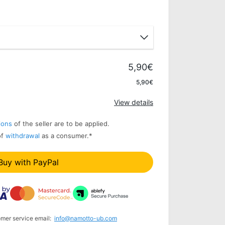
5,90€
Apply
5,90€
View details
ions
of the seller are to be applied.
of
withdrawal
as a consumer.
*
Buy with PayPal
omer service email:
info@namotto-ub.com