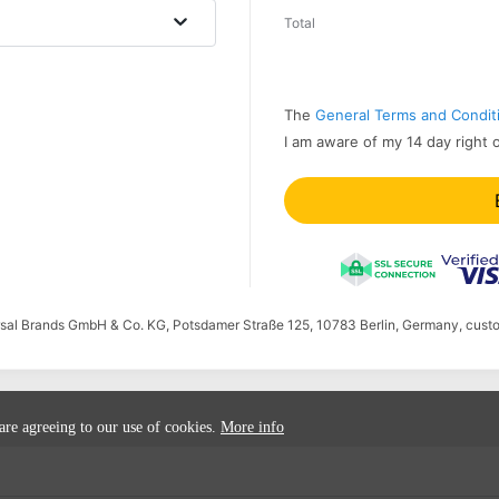
Total
The
General Terms and Condit
I am aware of my 14 day right 
ersal Brands GmbH & Co. KG, Potsdamer Straße 125, 10783 Berlin, Germany, cust
 are agreeing to our use of cookies.
More info