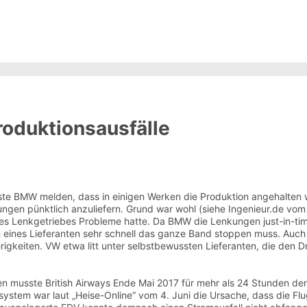
roduktionsausfälle
e BMW melden, dass in einigen Werken die Produktion angehalten wu
gen pünktlich anzuliefern. Grund war wohl (siehe Ingenieur.de vom 30
 Lenkgetriebes Probleme hatte. Da BMW die Lenkungen just-in-time 
eines Lieferanten sehr schnell das ganze Band stoppen muss. Auch a
rigkeiten. VW etwa litt unter selbstbewussten Lieferanten, die den 
 musste British Airways Ende Mai 2017 für mehr als 24 Stunden den G
ystem war laut „Heise-Online“ vom 4. Juni die Ursache, dass die F