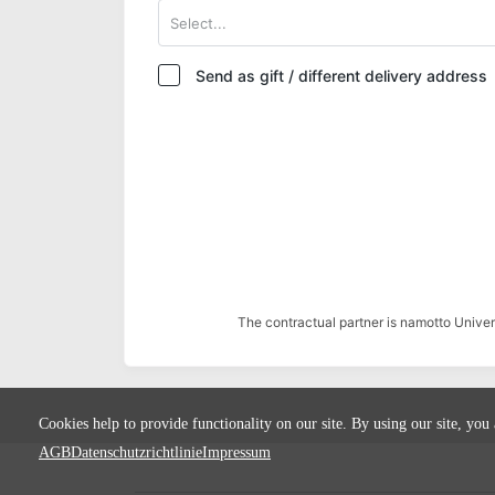
Select...
Send as gift / different delivery address
The contractual partner is namotto Univ
Cookies help to provide functionality on our site. By using our site, you
AGB
Datenschutzrichtlinie
Impressum