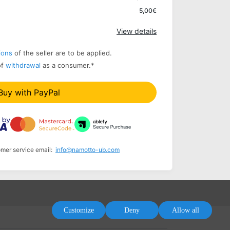
Apply
5,00€
View details
ions
of the seller are to be applied.
of
withdrawal
as a consumer.
*
Buy with PayPal
omer service email:
info@namotto-ub.com
Customize
Deny
Allow all