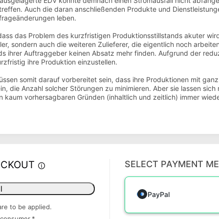
ie ausgelagerte EDV konnte demnach einen Stromausfall nicht abfang
treffen. Auch die daran anschließenden Produkte und Dienstleistun
hfrageänderungen leben.
 dass das Problem des kurzfristigen Produktionsstillstands akuter wi
ller, sondern auch die weiteren Zulieferer, die eigentlich noch arbei
nds ihrer Auftraggeber keinen Absatz mehr finden. Aufgrund der redu
fristig ihre Produktion einzustellen.
sen somit darauf vorbereitet sein, dass ihre Produktionen mit ganz
in, die Anzahl solcher Störungen zu minimieren. Aber sie lassen sich 
 kaum vorhersagbaren Gründen (inhaltlich und zeitlich) immer wied
ECKOUT
SELECT PAYMENT M
l
PayPal
are to be applied.
 consumer.
*