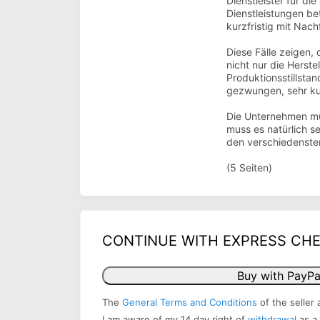
Dienstleister für d
Dienstleistungen be
kurzfristig mit Nac
Diese Fälle zeigen,
nicht nur die Herste
Produktionsstillsta
gezwungen, sehr kurz
Die Unternehmen müs
muss es natürlich se
den verschiedensten
(5 Seiten)
CONTINUE WITH EXPRESS CH
Buy with PayPa
The
General Terms and Conditions
of the seller 
I am aware of my 14 day right of
withdrawal
as a