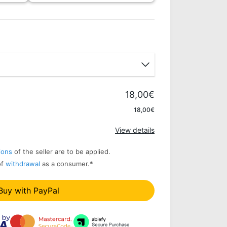
18,00€
Apply
18,00€
View details
ions
of the seller are to be applied.
of
withdrawal
as a consumer.
*
Buy with PayPal