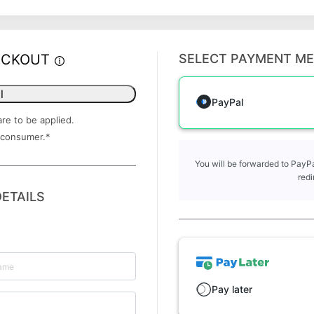
ECKOUT
SELECT PAYMENT M
l
PayPal
are to be applied.
 consumer.
*
You will be forwarded to PayPa
redi
ETAILS
Pay later