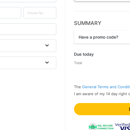
SUMMARY
Have a promo code?
Promo code
Due today
Total
The
General Terms and Condit
I am aware of my 14 day right 