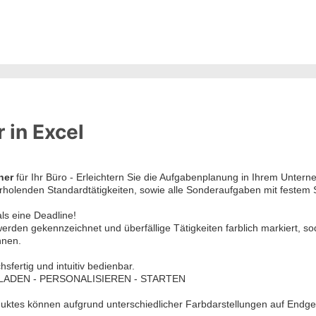
 in Excel
ner
für Ihr Büro - Erleichtern Sie die Aufgabenplanung in Ihrem Unterne
rholenden Standardtätigkeiten, sowie alle Sonderaufgaben mit festem 
ls eine Deadline!
erden gekennzeichnet und überfällige Tätigkeiten farblich markiert, s
ennen.
hsfertig und intuitiv bedienbar.
LADEN - PERSONALISIEREN - STARTEN
uktes können aufgrund unterschiedlicher Farbdarstellungen auf Endger