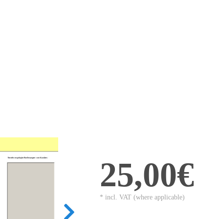
25,00€
* incl. VAT (where applicable)