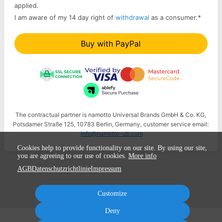
applied.
I am aware of my 14 day right of
withdrawal
as a consumer.
*
Buy with PayPal
The contractual partner is namotto Universal Brands GmbH & Co. KG,
Potsdamer Straße 125, 10783 Berlin, Germany, customer service email:
info@namotto-ub.com
Cookies help to provide functionality on our site. By using our site,
you are agreeing to our use of cookies.
More info
AGB
Datenschutzrichtlinie
Impressum
Customize
Deny