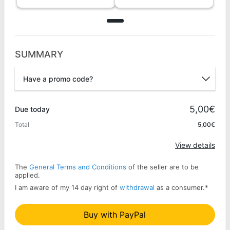
SUMMARY
Have a promo code?
Promo code
5,00€
Due today
Total
5,00€
Apply
View details
The
General Terms and Conditions
of the seller are to be
applied.
I am aware of my 14 day right of
withdrawal
as a consumer.
*
Buy with PayPal