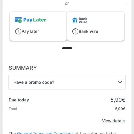
or
Pay later
Bank wire
SUMMARY
Have a promo code?
Promo code
5,90€
Due today
Total
5,90€
Apply
View details
The
General Terms and Conditions
of the seller are to be