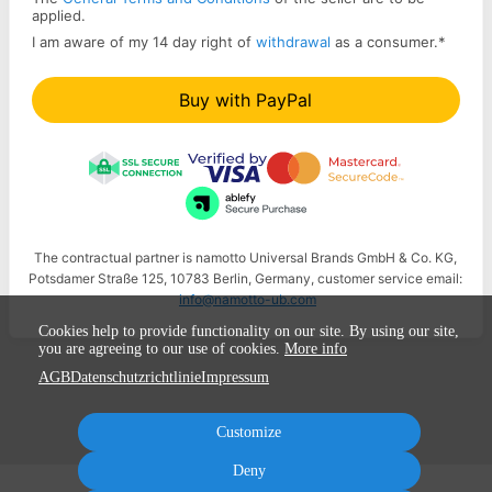
applied.
I am aware of my 14 day right of
withdrawal
as a consumer.
*
Buy with PayPal
The contractual partner is namotto Universal Brands GmbH & Co. KG,
Potsdamer Straße 125, 10783 Berlin, Germany, customer service email:
info@namotto-ub.com
Cookies help to provide functionality on our site. By using our site,
you are agreeing to our use of cookies.
More info
AGB
Datenschutzrichtlinie
Impressum
Customize
Deny