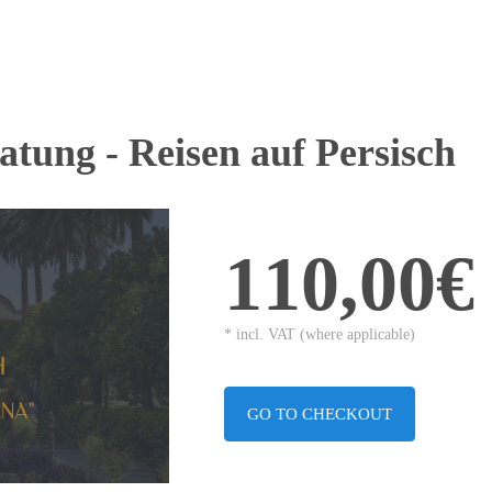
atung - Reisen auf Persisch
110,00€
* incl. VAT (where applicable)
GO TO CHECKOUT