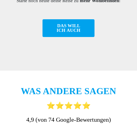
Starte noch heute deine Reise zu
mehr Wohlbefinden
!
DAS WILL
ICH AUCH
WAS ANDERE SAGEN
⭐
⭐
⭐
⭐
⭐
4,9 (von 74 Google-Bewertungen)