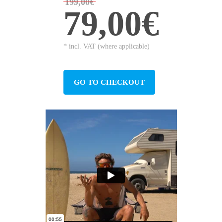
199,00€
79,00€
* incl. VAT (where applicable)
GO TO CHECKOUT