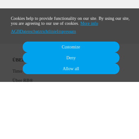
Cookies help to provide functionality on our site. By using our site,
you are agreeing to our use of cookies.
More info
AGB
Datenschutzrichtlinie
Impressum
Customize
Deny
ÜBER
Allow all
Timo Niessner
Über RB®
Breathwork Übungen
Buch
Podcast
KURSE & MEHR
Breathwork Kurse