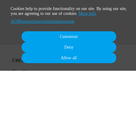
Cookies help to provide functionality on our site. By using our site,
you are agreeing to our use of cookies.
More info
AGB
Datenschutzrichtlinie
Impressum
Customize
Deny
Allow all
ÜBER
Timo Niessner
Über RB®
Breathwork Übungen
Buch
Podcast
KURSE & MEHR
Breathwork Kurse