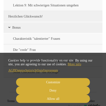
Lektion 9: Mit schwierigen Situationen umgehen
Herzlichen Glückwunsch!
Bonus
Charakteristik "talentierter" Frauen
Die "coole" Frau
Cookies help to provide functionality on our site. By using our
Persönlichkeitsmerkmale die Männer anziehen
site, you are agreeing to our use of cookies.
More info
AGB
Datenschutzrichtlinie
Impressum
Seine Checkliste für "die Richtige"
Customize
Deny
Allow all
Terms
Privacy
Imprint
Cancel subscription
Cancel order