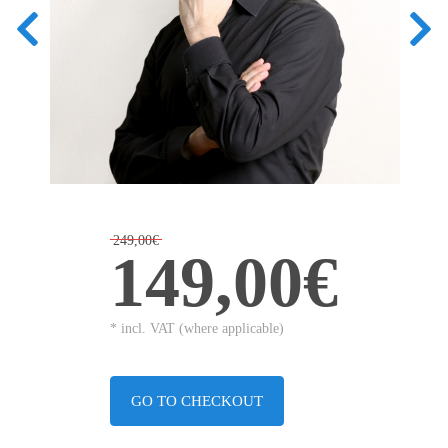
249,00€
149,00€
* incl. VAT (where applicable)
GO TO CHECKOUT