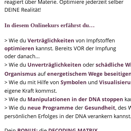
reagiert über Materie. Optimiere jederzeit selber
DEINE Realität!
In diesem Onlinekurs erfährst du…
> Wie du
Verträglichkeiten
von Impfstoffen
optimieren
kannst. Bereits VOR der Impfung
oder danach...
> Wie du
Unverträglichkeiten
oder
schädliche W
Organismus
auf
energetischem Wege
beseitige
> Wie du mit Hilfe von
Symbolen
und
Visualisier
eigene Kraft kommst
.
> Wie du
Manipulationen in der DNA
stoppen
ka
> Wie du
neue Programme
der
Gesundheit
, des
persönlichen Erfolges in der DNA verankern kannst
Dein
BONUS:
die
DECODING MATRIX