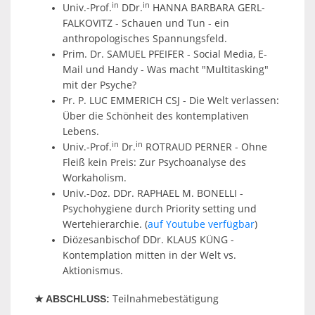
in
in
Univ.-Prof.
DDr.
HANNA BARBARA GERL-
FALKOVITZ - Schauen und Tun - ein
anthropologisches Spannungsfeld.
Prim. Dr. SAMUEL PFEIFER - Social Media, E-
Mail und Handy - Was macht "Multitasking"
mit der Psyche?
Pr. P. LUC EMMERICH CSJ - Die Welt verlassen:
Über die Schönheit des kontemplativen
Lebens.
in
in
Univ.-Prof.
Dr.
ROTRAUD PERNER - Ohne
Fleiß kein Preis: Zur Psychoanalyse des
Workaholism.
Univ.-Doz. DDr. RAPHAEL M. BONELLI -
Psychohygiene durch Priority setting und
Wertehierarchie.
(
auf Youtube verfügbar
)
Diözesanbischof DDr. KLAUS KÜNG -
Kontemplation mitten in der Welt vs.
Aktionismus.
Teilnahmebestätigung
★ ABSCHLUSS: