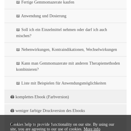
📖 Fertige Gemmomazerate kaufen
📖 Anwendung und Dosierung
📖 Soll ich ein Einzelmittel nehmen oder darf ich auch
mischen?
📖 Nebenwirkungen, Kontraindikationen, Wechselwirkungen
📖 Kann man Gemmomazerate mit anderen Therapiemethoden
kombinieren?
📖 Liste mit Beispielen für Anwendungsmöglichkeiten
🖨️ komplettes Ebook (Farbversion)
🖨️ weniger farbige Druckversion des Ebooks
🖨️ Etiketten zum Ausdrucken
Cookies help to provide functionality on our site. By using our
site, you are agreeing to our use of cookies.
More info