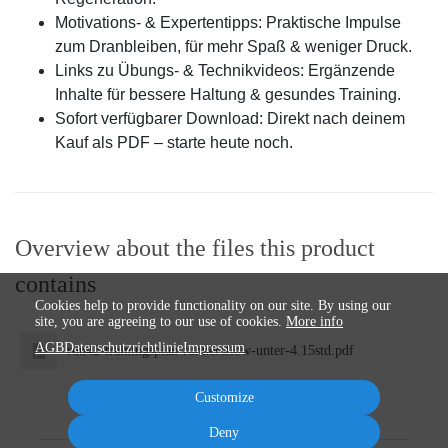
Motivations- & Expertentipps: Praktische Impulse
zum Dranbleiben, für mehr Spaß & weniger Druck.
Links zu Übungs- & Technikvideos: Ergänzende
Inhalte für bessere Haltung & gesundes Training.
Sofort verfügbarer Download: Direkt nach deinem
Kauf als PDF – starte heute noch.
Overview about the files this product
contains
Cookies help to provide functionality on our site. By using our
site, you are agreeing to our use of cookies.
More info
AGB
Datenschutzrichtlinie
Impressum
run42-trainingsplan-runnersflow-unter-4.15std.pdf
Customize
Deny