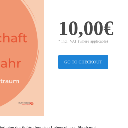
10,00€
* incl. VAT (where applicable)
GO TO CHECKOUT
ind eine der tiefgreifendsten Lebensphasen überhaupt