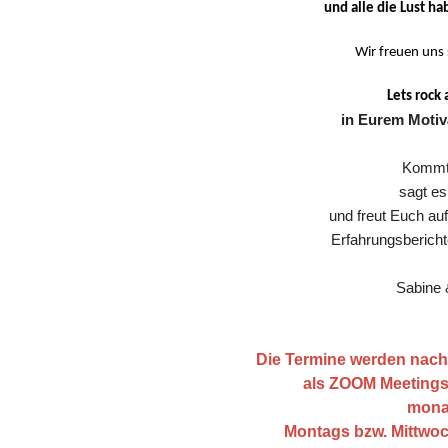
und alle die Lust ha
Wir freuen uns 
Lets rock 
in Eurem Motiv
Kommt
sagt es
und freut Euch auf
Erfahrungsberich
Sabine 
Die Termine werden nac
als ZOOM Meetings 
mona
Montags bzw. Mittwoch