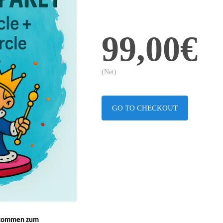
99,00€
(Net)
GO TO CHECKOUT
lkommen zum