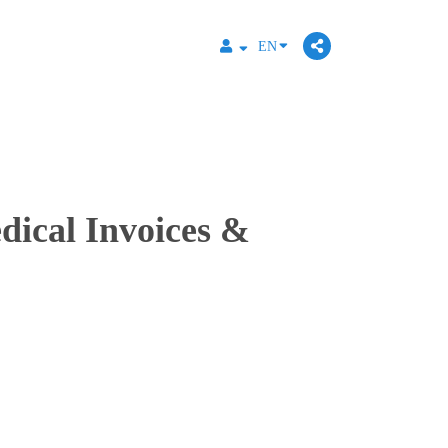
EN
cal Invoices &