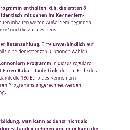
rogramm enthalten, d.h. die ersten 8
 identisch mit denen im Kennenlern-
neuen Inhalten weiter. Außerdem beginnen
eke" und die Zusatzvideos.
der
Ratenzahlung
. Bitte
unverbindlich
auf
lls eine der Ratenzahl-Optionen wählen.
Kennenlern-Programm
in dieses reguläre
t
Euren Rabatt-Code-Link
, der am Ende des
damit die 130 Euro des Kennenlern-
lären Programms angerechnet werden
ng.
rbildung. Man kann es daher nicht als
rbildungsstunden nehmen und man kann die