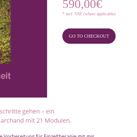
590,00€
* incl. VAT (where applicable)
GO TO CHECKOUT
chritte gehen – ein
archand mit 21 Modulen.
 Vorbereitung für Einzeltherapie mit mir.