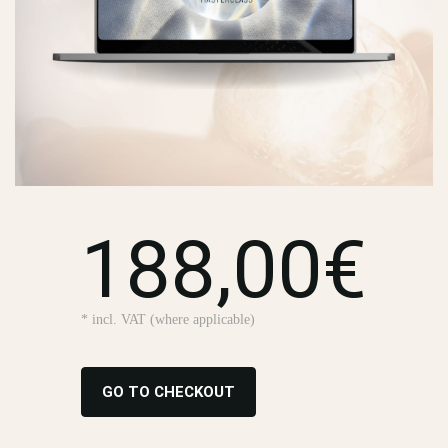
188,00€
* incl. VAT (where applicable)
GO TO CHECKOUT