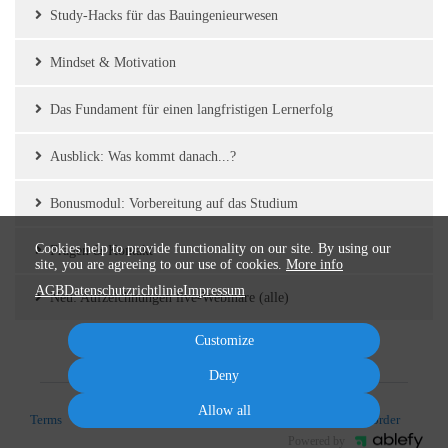
Study-Hacks für das Bauingenieurwesen
Mindset & Motivation
Das Fundament für einen langfristigen Lernerfolg
Ausblick: Was kommt danach...?
Bonusmodul: Vorbereitung auf das Studium
Cookies help to provide functionality on our site. By using our
Fragen & Kontakt
site, you are agreeing to our use of cookies.
More info
AGB
Datenschutzrichtlinie
Impressum
Neu: Aufzeichnungen live-Webinare (alle)
Customize
Deny
Allow all
Terms
Privacy
Imprint
Cancel subscription
Cancel order
Powered by