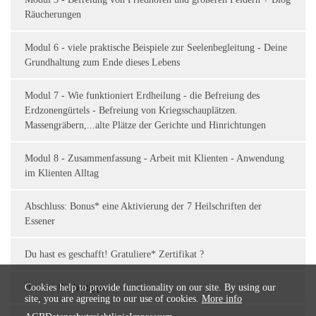
Räucherungen
Modul 6 - viele praktische Beispiele zur Seelenbegleitung - Deine
Grundhaltung zum Ende dieses Lebens
Modul 7 - Wie funktioniert Erdheilung - die Befreiung des
Erdzonengürtels - Befreiung von Kriegsschauplätzen.
Massengräbern,...alte Plätze der Gerichte und Hinrichtungen
Modul 8 - Zusammenfassung - Arbeit mit Klienten - Anwendung
im Klienten Alltag
Abschluss: Bonus* eine Aktivierung der 7 Heilschriften der
Essener
Du hast es geschafft! Gratuliere* Zertifikat ?
Bonus / Büchertipps
Cookies help to provide functionality on our site. By using our
site, you are agreeing to our use of cookies.
More info