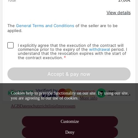
Total
27,00€
Apply
View details
The
General Terms and Conditions
of the seller are to be
applied.
I explicitly agree that the execution of the contract will
commence prior to the expiry of the
withdrawal
period. I
understand that the revocation expires with the start of
*
the contract execution.
Accept & pay now
Cookies help to provide functionality on our site. By using our site,
you are agreeing to our use of cookies.
More info
AGB
Datenschutzrichtlinie
Impressum
Customize
Deny