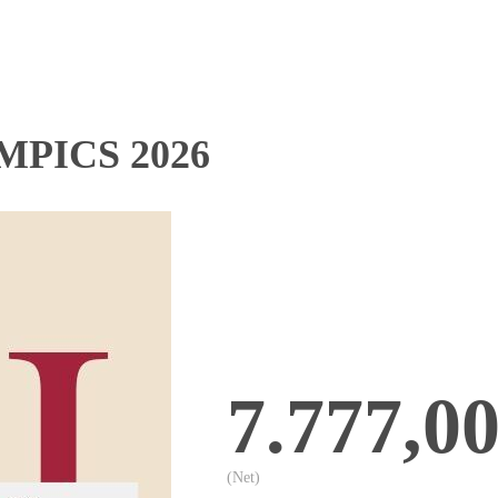
PICS 2026
7.777,0
(Net)