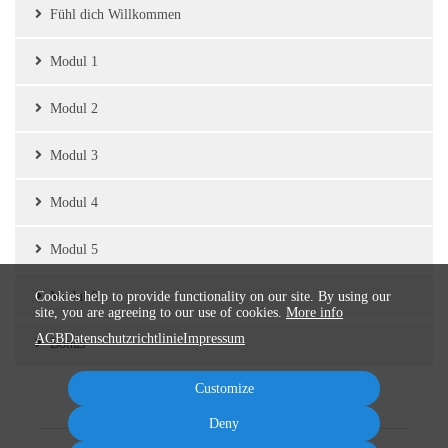
Fühl dich Willkommen
Modul 1
Modul 2
Modul 3
Modul 4
Modul 5
Cookies help to provide functionality on our site. By using our
Modul 6
site, you are agreeing to our use of cookies.
More info
AGB
Datenschutzrichtlinie
Impressum
Bonus
Customize
Deny