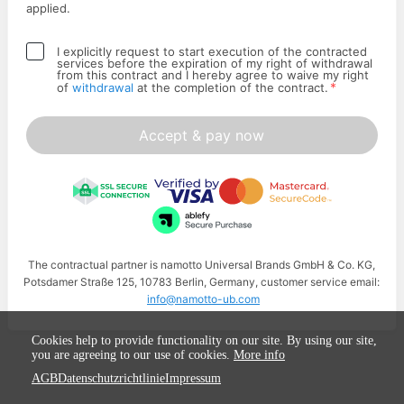
applied.
I explicitly request to start execution of the contracted
services before the expiration of my right of withdrawal
from this contract and I hereby agree to waive my right
*
of
withdrawal
at the completion of the contract.
Accept & pay now
The contractual partner is namotto Universal Brands GmbH & Co. KG,
Potsdamer Straße 125, 10783 Berlin, Germany, customer service email:
info@namotto-ub.com
Cookies help to provide functionality on our site. By using our site,
you are agreeing to our use of cookies.
More info
AGB
Datenschutzrichtlinie
Impressum