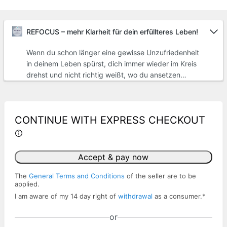
REFOCUS – mehr Klarheit für dein erfüllteres Leben!
Wenn du schon länger eine gewisse Unzufriedenheit
in deinem Leben spürst, dich immer wieder im Kreis
drehst und nicht richtig weißt, wo du ansetzen
sollst, damit es endlich besser wird, dann ist das
Online-Coaching-Programm „REFOCUS – mehr
Klarheit für dein erfüllteres Leben“ genau richtig für
CONTINUE WITH EXPRESS CHECKOUT
dich.Es unterstützt dich dabei, dein
Gedankenkarussell zu stoppen und wieder klarer zu
sehen,wo du aktuell in den verschiedenen
Lebensbereichen stehst (Standortbestimmung)wo
Accept & pay now
du hin willst (Zieldefinition)und wie der Weg dorthin
aussehen kann (massiver Aktionsplan)Du kannst die
The
General Terms and Conditions
of the seller are to be
applied.
4 Module in deinem Tempo durchlaufen (z.B. mit
I am aware of my 14 day right of
withdrawal
as a consumer.
*
Fokus an einem Tag oder entspannt über mehrere
Tage verteilt - Zugriff für 24 Monate) wann immer es
or
zeitlich bei dir passt und sofort in die Umsetzung