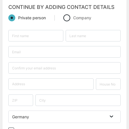
kommen.&nbsp;Du hast so viel zu gewinnen - also
CONTINUE BY ADDING CONTACT DETAILS
leg` los!
Private person
Company
Germany