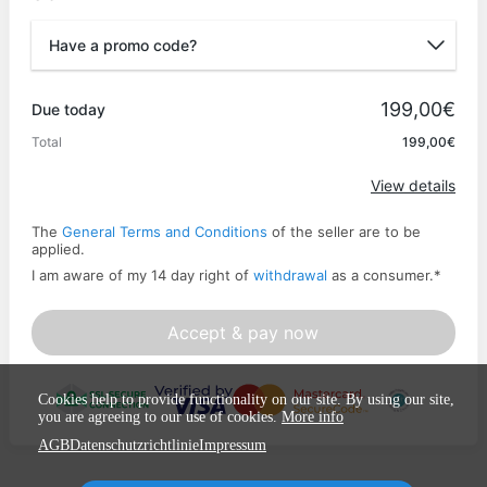
Have a promo code?
Promo code
199,00€
Due today
Total
199,00€
Apply
View details
The
General Terms and Conditions
of the seller are to be
applied.
I am aware of my 14 day right of
withdrawal
as a consumer.
*
Accept & pay now
Cookies help to provide functionality on our site. By using our site,
you are agreeing to our use of cookies.
More info
AGB
Datenschutzrichtlinie
Impressum