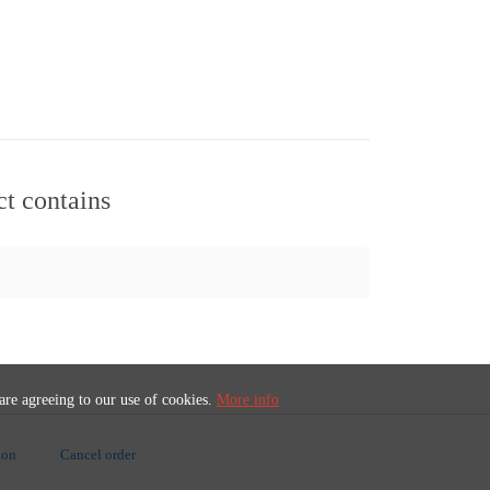
ct contains
 are agreeing to our use of cookies.
More info
ion
Cancel order