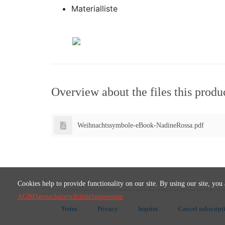
Materialliste
Overview about the files this produ
Weihnachtssymbole-eBook-NadineRossa.pdf
Cookies help to provide functionality on our site. By using our site, you
AGB
Datenschutzrichtlinie
Impressum
Terms
Privacy
Imprint
Cancel subscript