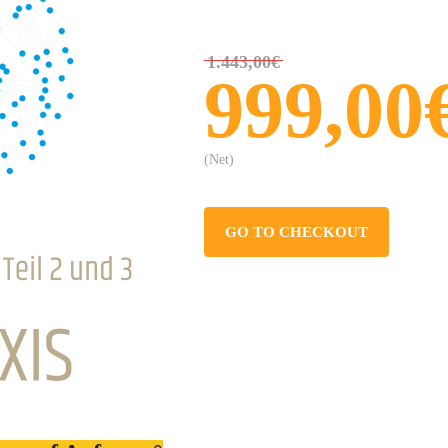
1.443,00€
999,00
(Net)
GO TO CHECKOUT