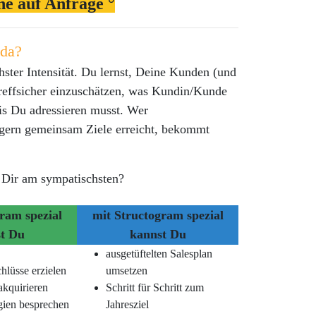
ne auf Anfrage °
 da?
hster Intensität. Du lernst, Deine Kunden (und
treffsicher einzuschätzen, was Kundin/Kunde
s Du adressieren musst. Wer
 gern gemeinsam Ziele erreicht, bekommt
 Dir am sympatischsten?
ram spezial
mit Structogram spezial
t Du
kannst Du
ausgetüftelten Salesplan
hlüsse erzielen
umsetzen
kquirieren
Schritt für Schritt zum
egien besprechen
Jahresziel