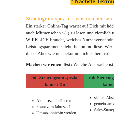
° Nächste Termi
Structogram spezial - was machen wir
Ein starker Online-Tag wartet auf Dich mit höc
auch Mitmenschen :-) ) zu lesen und ziemlich 
WIRKLICH braucht, welches Nutzenverständni
Leistungsparameter liebt, bekommt diese. Wer
diese. Aber wie nur bekomme ich es heraus?
Machen wir einen Test:
Welche Ansprache ist
mit Structogram spezial
mit Structog
kannst Du
kanns
sichere Absc
Akquisezeit halbieren
gemeinsam a
rasant zum Jahresziel
Sales-Strat
Umsatzkönig/-in werden