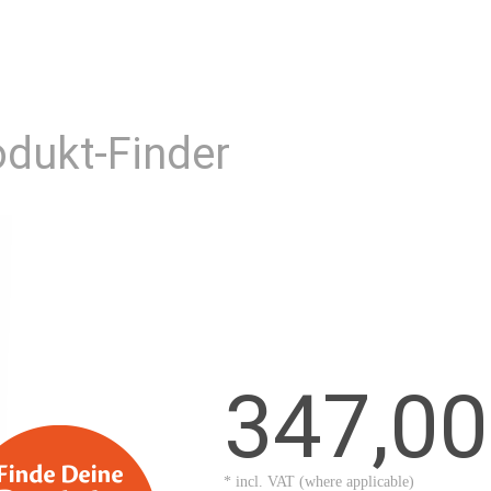
dukt-Finder
347,0
* incl. VAT (where applicable)