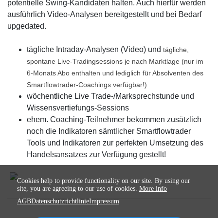
potentielle Swing-Kandidaten halten. Auch hierfür werden
ausführlich Video-Analysen bereitgestellt und bei Bedarf
upgedated.
tägliche Intraday-Analysen (Video) und
tägliche,
spontane Live-Tradingsessions je nach Marktlage (nur im
6-Monats Abo enthalten und lediglich für Absolventen des
Smartflowtrader-Coachings verfügbar!)
wöchentliche Live Trade-/Marksprechstunde und
Wissensvertiefungs-Sessions
ehem. Coaching-Teilnehmer bekommen zusätzlich
noch die Indikatoren sämtlicher Smartflowtrader
Tools und Indikatoren zur perfekten Umsetzung des
Handelsansatzes zur Verfügung gestellt!
Cookies help to provide functionality on our site. By using our
site, you are agreeing to our use of cookies.
More info
AGB
Datenschutzrichtlinie
Impressum