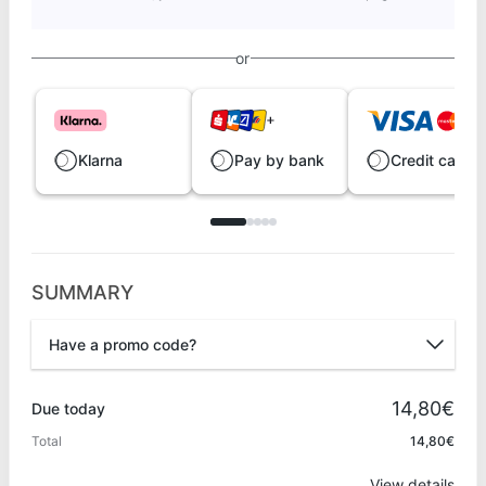
or
Klarna
Pay by bank
Credit card
SUMMARY
Have a promo code?
Promo code
14,80€
Due today
Total
14,80€
Apply
View details