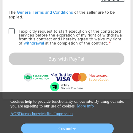
The
General Terms and Conditions
of the seller are to be
applied.
I explicitly request to start execution of the contracted
services before the expiration of my right of withdrawal
from this contract and I hereby agree to waive my right
*
of
withdrawal
at the completion of the contract.
Buy with PayPal
Cookies help to provide functionality on our site. By using our site,
you are agreeing to our use of cookies.
More info
AGB
Datenschutzrichtlinie
Impressum
Customize