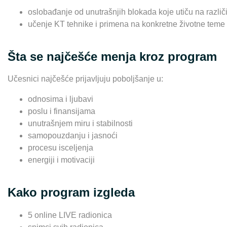
oslobađanje od unutrašnjih blokada koje utiču na različi
učenje KT tehnike i primena na konkretne životne teme
Šta se najčešće menja kroz program
Učesnici najčešće prijavljuju poboljšanje u:
odnosima i ljubavi
poslu i finansijama
unutrašnjem miru i stabilnosti
samopouzdanju i jasnoći
procesu isceljenja
energiji i motivaciji
Kako program izgleda
5 online LIVE radionica