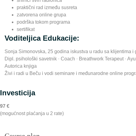
snimci svih radionica
praktični rad između susreta
zatvorena online grupa
podrška tokom programa
sertifikat
Voditeljica Edukacije:
Sonja Simonovska, 25 godina iskustva u radu sa klijentima i
Dipl. psihološki savetnik · Coach · Breathwork Terapeut · Ayur
Autorica knjiga
Živi i radi u Beču i vodi seminare i međunarodne online prog
Investicija
97 €
(mogućnost plaćanja u 2 rate)