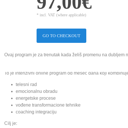
97,00€
* incl. VAT (where applicable)
GO TO CHECKOUT
Ovaj program je za trenutak kada želiš promenu na dubljem 
unutrašnji pomak.
To je intenzivni online program od mesec dana koji kombinuj
telesni rad
emocionalnu obradu
energetske procese
vođene transformacione tehnike
coaching integraciju
Cilj je: