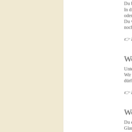
Du b
In d
oder
Du v
noch
👉 D
Wo
Unte
Wir 
dürf
👉 D
Wo
Du e
Glau