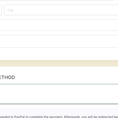
ETHOD
rwarded to PayPal to complete the payment. Afterwards, you will be redirected bac