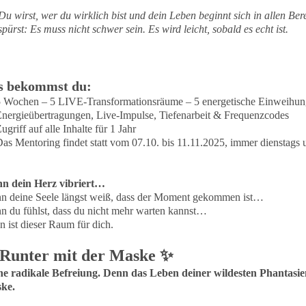
u wirst, wer du wirklich bist und dein Leben beginnt sich in allen Ber
pürst: Es muss nicht schwer sein. Es wird leicht, sobald es echt ist.
s bekommst du:
5 Wochen – 5 LIVE-Transformationsräume – 5 energetische Einweihung
nergieübertragungen, Live-Impulse, Tiefenarbeit & Frequenzcodes
ugriff auf alle Inhalte für 1 Jahr
Das Mentoring findet statt vom 07.10. bis 11.11.2025, immer dienst
n dein Herz vibriert…
n deine Seele längst weiß, dass der Moment gekommen ist…
 du fühlst, dass du nicht mehr warten kannst…
 ist dieser Raum für dich.
Runter mit der Maske ✨
ne radikale Befreiung. Denn das Leben deiner wildesten Phantasie
ke.