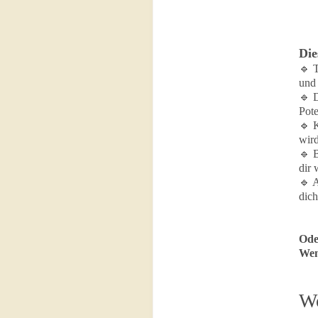
Die
🔹 T
und
🔹 D
Po
🔹 K
w
🔹 B
di
🔹 A
dic
Ode
Wen
Wo