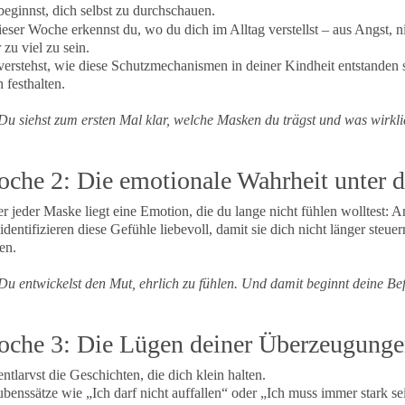
eginnst, dich selbst zu durchschauen.
ieser Woche erkennst du, wo du dich im Alltag verstellst – aus Angst,
 zu viel zu sein.
erstehst, wie diese Schutzmechanismen in deiner Kindheit entstanden 
 festhalten.
u siehst zum ersten Mal klar, welche Masken du trägst und was wirklic
che 2: Die emotionale Wahrheit unter 
r jeder Maske liegt eine Emotion, die du lange nicht fühlen wolltest: 
identifizieren diese Gefühle liebevoll, damit sie dich nicht länger steue
en.
u entwickelst den Mut, ehrlich zu fühlen. Und damit beginnt deine Bef
che 3: Die Lügen deiner Überzeugung
ntlarvst die Geschichten, die dich klein halten.
benssätze wie „Ich darf nicht auffallen“ oder „Ich muss immer stark s