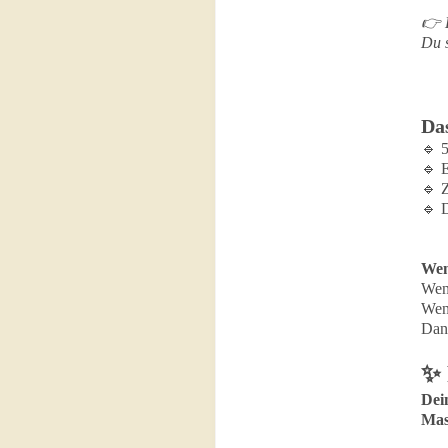
👉 D
Du s
Da
🔹 
🔹 E
🔹 Z
🔹 
Wen
Wen
Wenn
Dann
✨ 
Dei
Mas