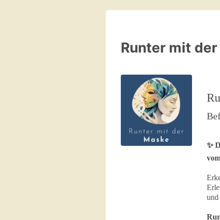
Runter mit de
Ru
Bef
✨ D
vom
Erke
Erle
und 
Run