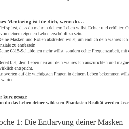
ses Mentoring ist für dich, wenn du…
ief spürst, dass du mehr in deinem Leben willst. Echter und erfüllter. 
 von deinem eigenen Leben erschöpft zu sein.
eine Masken und Rollen abstreifen willst, um endlich dein wahres Ich u
tenziale zu entfesseln.
eine 0815-Schablonen mehr willst, sondern echte Frequenzarbeit, mit d
ird.
ereit bist, dein Leben neu auf dein wahres Ich auszurichten und magnet
r wirklich entspricht.
ntworten auf die wichtigsten Fragen in deinem Leben bekommen willst
h warten.
r kurz gesagt:
n du das Leben deiner wildesten Phantasien Realität werden lassen
che 1: Die Entlarvung deiner Masken