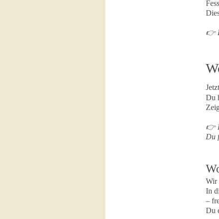
Fess
Dies
👉 D
Wo
Jetz
Du h
Zeig
👉 D
Du f
Wo
Wir 
In d
– fr
Du e