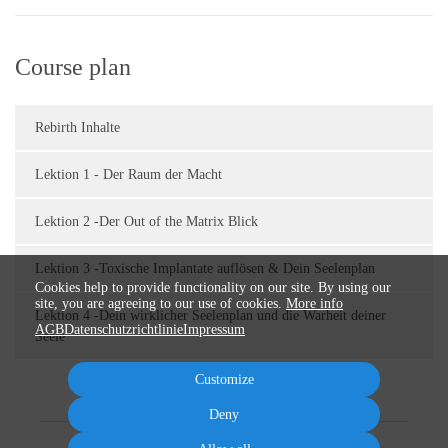
Course plan
Rebirth Inhalte
Lektion 1 - Der Raum der Macht
Lektion 2 -Der Out of the Matrix Blick
Lektion 3 -Toxische Implantate auflösen & Dein Seelenplan
Cookies help to provide functionality on our site. By using our
site, you are agreeing to our use of cookies.
More info
Lektion 4 -Dein wirklicher Seelenplan und die Warheit deiner
AGB
Datenschutzrichtlinie
Impressum
Seele
Customize
Deny