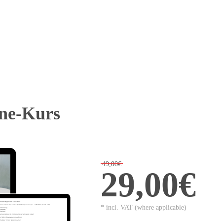
ne-Kurs
49,00€
29,00€
* incl. VAT (where applicable)