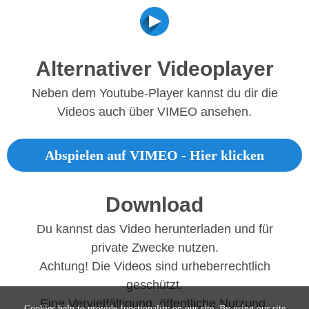
Alternativer Videoplayer
Neben dem Youtube-Player kannst du dir die
Videos auch über VIMEO ansehen.
Abspielen auf VIMEO - Hier klicken
Download
Du kannst das Video herunterladen und für
private Zwecke nutzen.
Achtung! Die Videos sind urheberrechtlich
geschützt.
Eine Vervielfältigung, öffentliche Nutzung,
Cookies help to provide functionality on our site. By using our site,