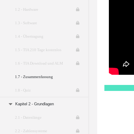
1.2 - Hardware
1.3 - Software
1.4 - Übertragung
1.5 - TIA 210 Tage kostenlos
1.6 - TIA Download und ALM
1.7 - Zusammenfassung
1.8 - Quiz
Kapitel 2 - Grundlagen
2.1 - Datenlänge
2.2 - Zahlensysteme