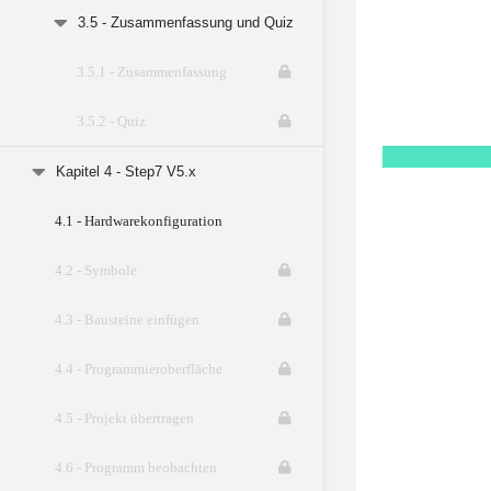
3.5 - Zusammenfassung und Quiz
3.5.1 - Zusammenfassung
3.5.2 - Quiz
Kapitel 4 - Step7 V5.x
4.1 - Hardwarekonfiguration
4.2 - Symbole
4.3 - Bausteine einfügen
4.4 - Programmieroberfläche
4.5 - Projekt übertragen
4.6 - Programm beobachten