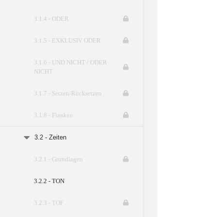
3.1.4 - ODER
3.1.5 - EXKLUSIV ODER
3.1.6 - UND NICHT / ODER
NICHT
3.1.7 - Setzen/Rücksetzen
3.1.8 - Flanken
3.2 - Zeiten
3.2.1 - Grundlagen
3.2.2 - TON
3.2.3 - TOF