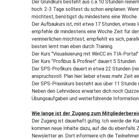
Der Grundkurs besteht aus c.a 10 Stunden reinem 
hoch. 2-3 Tage solltest du schon einplanen. We
möchtest, benötigst du mindestens eine Woche.
Der Aufbaukurs ist, mit etwa 17 Stunden, etwas 
empfehle dir mindestens eine Woche Zeit für den
verinnerlichen möchtest, empfiehlt es sich, par
besten lernt man eben durch Training.
Der Kurs "Visualisierung mit WinCC im TIA-Portal
Der Kurs "Profibus & Profinet" dauert 5 Stunden.
Der SPS-Profikurs dauert in etwa 22 Stunden (rei
anspruchsvoll. Plan hier lieber etwas mehr Zeit ei
Der SPS-Praxiskurs besteht aus über 11 Stunde r
Neben den Lehrvideos erwarten dich noch Quizz
Übungsaufgaben und weiterführende Information
Wie lange ist der Zugang zum Mitgliederberei
Der Zugang ist dauerhaft gültig. Ich werde die K
kommen neue Inhalte dazu, auf die du ebenfalls 
Newsletter an. Dort informiere ich die Teilnehm