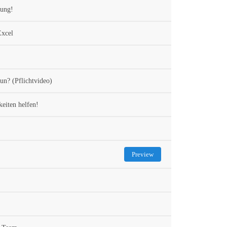
bung!
Excel
un? (Pflichtvideo)
eiten helfen!
Preview