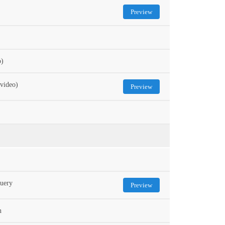
Preview
o)
video)
Preview
Query
Preview
n