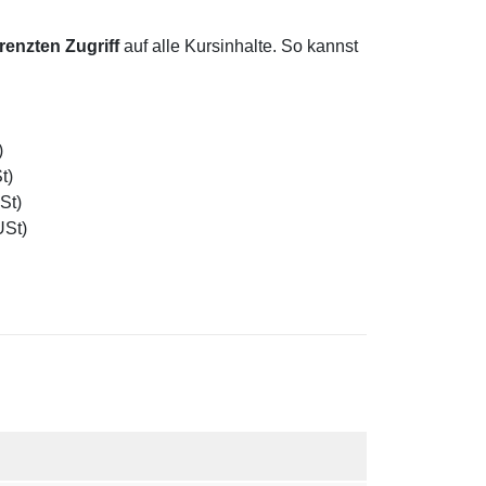
enzten Zugriff
auf alle Kursinhalte. So kannst
)
t)
St)
USt)